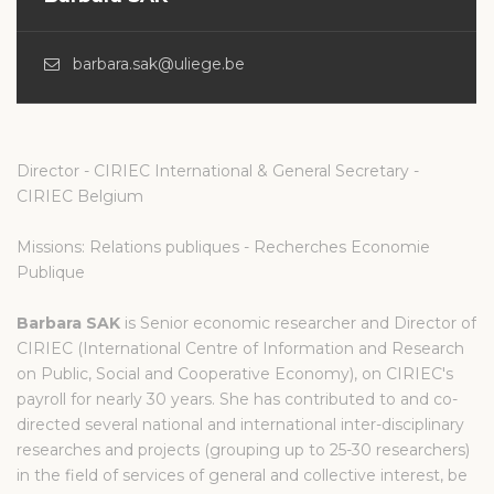
barbara.sak@uliege.be
Director - CIRIEC International & General Secretary -
CIRIEC Belgium
Missions: Relations publiques - Recherches Economie
Publique
Barbara SAK
is Senior economic researcher and Director of
CIRIEC (International Centre of Information and Research
on Public, Social and Cooperative Economy), on CIRIEC's
payroll for nearly 30 years. She has contributed to and co-
directed several national and international inter-disciplinary
researches and projects (grouping up to 25-30 researchers)
in the field of services of general and collective interest, be