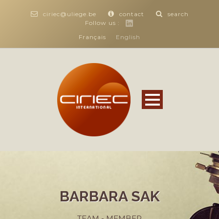
ciriec@uliege.be
contact
search
Follow us :
Français
English
BARBARA SAK
TEAM - MEMBER