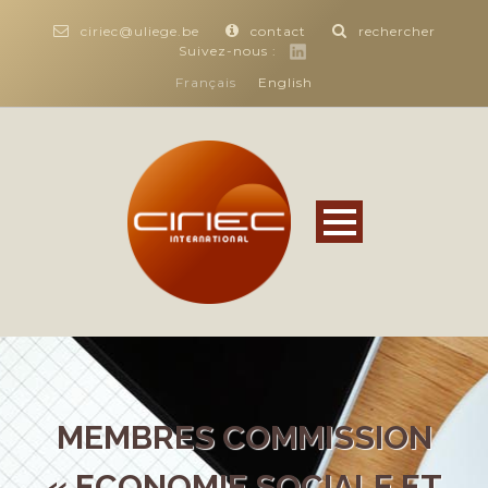
ciriec@uliege.be
contact
rechercher
Suivez-nous :
Français
English
MEMBRES COMMISSION
« ECONOMIE SOCIALE ET