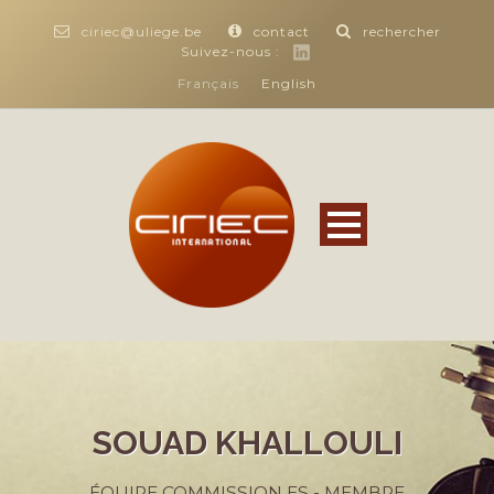
ciriec@uliege.be
contact
rechercher
Suivez-nous :
Français
English
SOUAD KHALLOULI
ÉQUIPE COMMISSION ES - MEMBRE