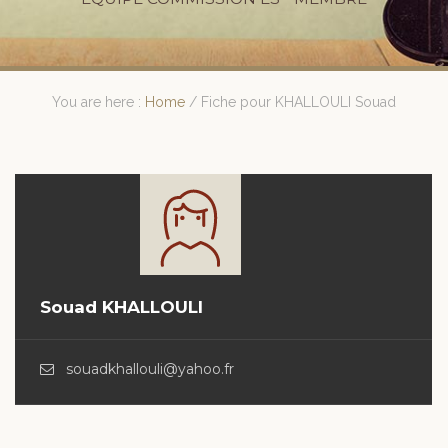
You are here :
Home
/
Fiche pour KHALLOULI Souad
Souad KHALLOULI
souadkhallouli@yahoo.fr