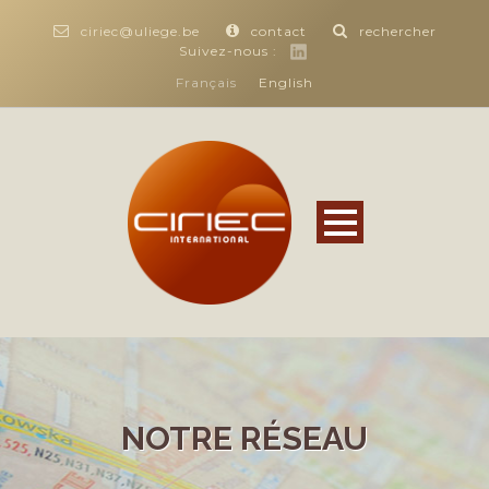
ciriec@uliege.be
contact
rechercher
Suivez-nous :
Français
English
NOTRE RÉSEAU