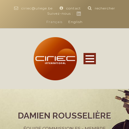
ciriec@uliege.be
contact
rechercher
Suivez-nous :
Français
English
DAMIEN ROUSSELIÈRE
ÉQUIPE COMMISSION ES - MEMBRE