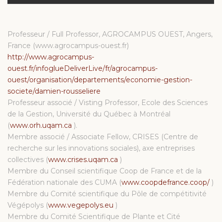
Professeur / Full Professor, AGROCAMPUS OUEST, Angers,
France (www.agrocampus-ouest.fr)
http://www.agrocampus-
ouest.fr/infoglueDeliverLive/fr/agrocampus-
ouest/organisation/departements/economie-gestion-
societe/damien-rousseliere
Professeur associé / Visting Professor, Ecole des Sciences
de la Gestion, Université du Québec à Montréal
(
www.orh.uqam.ca
).
Membre associé / Associate Fellow, CRISES (Centre de
recherche sur les innovations sociales), axe entreprises
collectives (
www.crises.uqam.ca
)
Membre du Conseil scientifique Coop de France et de la
Fédération nationale des CUMA (
www.coopdefrance.coop/
)
Membre du Comité scientifique du Pôle de compétitivité
Végépolys (
www.vegepolys.eu
)
Membre du Comité Scientifique de Plante et Cité