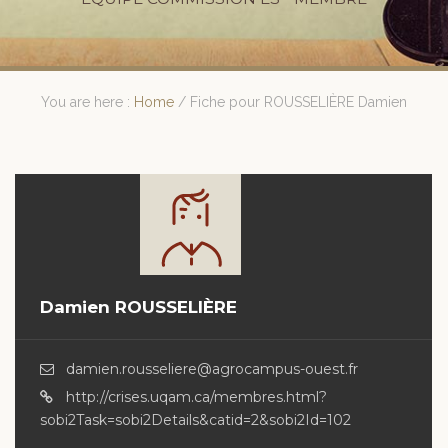
You are here :
Home
/
Fiche pour ROUSSELIÈRE Damien
Damien ROUSSELIÈRE
damien.rousseliere@agrocampus-ouest.fr
http://crises.uqam.ca/membres.html?
sobi2Task=sobi2Details&catid=2&sobi2Id=102