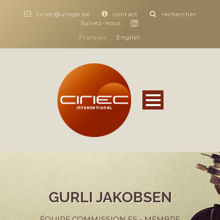
ciriec@uliege.be
contact
rechercher
Suivez-nous :
Français
English
GURLI JAKOBSEN
ÉQUIPE COMMISSION ES - MEMBRE