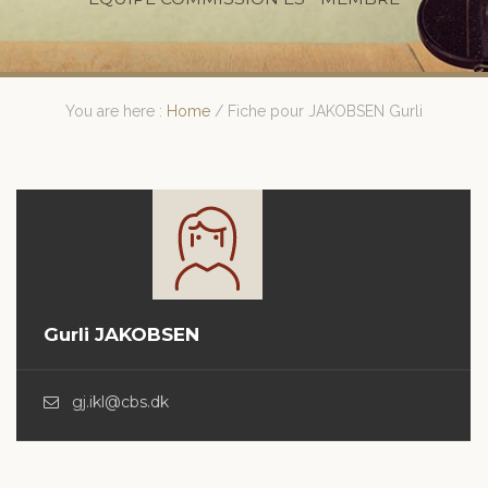
You are here :
Home
/
Fiche pour JAKOBSEN Gurli
Gurli JAKOBSEN
gj.ikl@cbs.dk