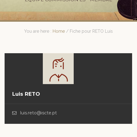
You are here :
Home
/
Fiche pour RETO Luis
Luis RETO
luis.reto@iscte.pt