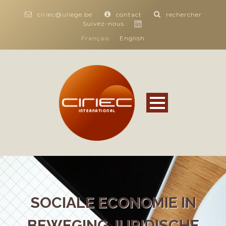
ciriec@uliege.be
contact
rechercher
Suivez-nous :
Français
English
SOCIALE ECONOMIE IN
BEWEGING JURIDISCHE