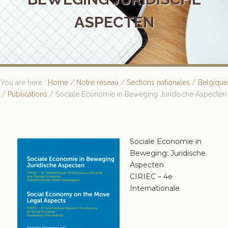
ASPECTEN
You are here :
Home
/
Notre réseau
/
Sections nationales
/
Belgique
/
Publications
/
Sociale Economie in Beweging Juridische Aspecten
Sociale Economie in
Beweging: Juridische
Aspecten
CIRIEC – 4e
Internationale