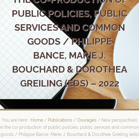
PUBLIC POLICIES, PUBLIC
SERVICES AND COMMON
GOODS / PHILIPPE
BANCE, MARIE J.
BOUCHARD & DOROTHEA
GREILING (EDS) – 2022
You are here :
Home
/
Publications
/
Ouvrages
/
New perspectives
in the co-production of public policies, public services and common
goods / Philippe Bance, Marie J. Bouchard & Dorothea Greiling (eds)