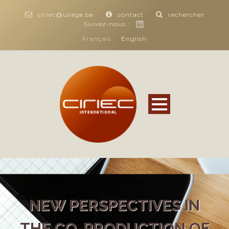
ciriec@uliege.be
contact
rechercher
Suivez-nous :
Français
English
NEW PERSPECTIVES IN
THE CO-PRODUCTION OF