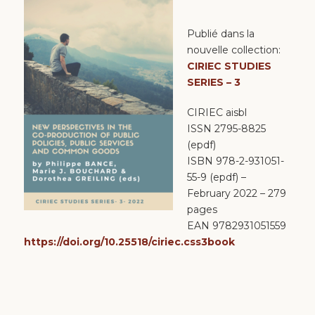
Publié dans la
nouvelle collection:
CIRIEC STUDIES
SERIES – 3
CIRIEC aisbl
ISSN 2795-8825
(epdf)
ISBN 978-2-931051-
55-9 (epdf) –
February 2022 – 279
pages
EAN 9782931051559
https://doi.org/10.25518/ciriec.css3book