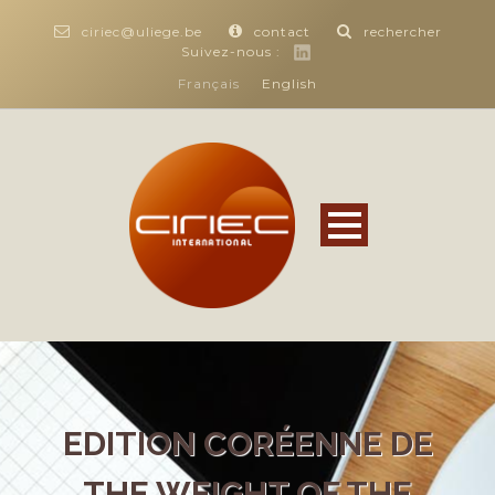
ciriec@uliege.be
contact
rechercher
Suivez-nous :
Français
English
EDITION CORÉENNE DE
THE WEIGHT OF THE