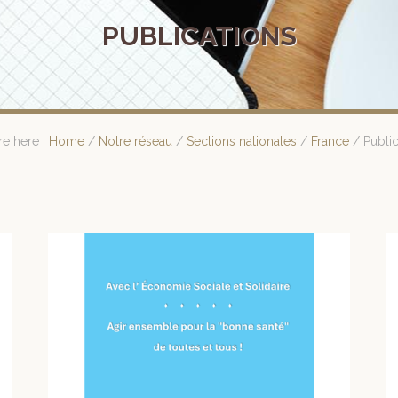
PUBLICATIONS
re here :
Home
/
Notre réseau
/
Sections nationales
/
France
/
Public