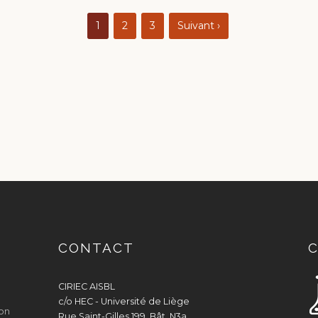
1
2
3
Suivant ›
CONTACT
C
CIRIEC AISBL
c/o HEC - Université de Liège
ion
Rue Saint-Gilles 199, Bât. N3a