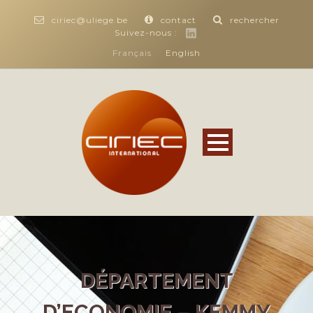
ciriec@uliege.be
contact
rechercher
Suivez-nous :
Français
English
DÉPARTEMENT
D’ECONOMIE – KEMMY