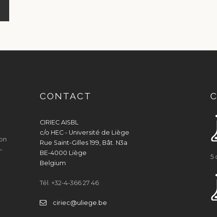
CONTACT
C
CIRIEC AISBL
c/o HEC - Université de Liège
ion
Rue Saint-Gilles 199, Bât. N3a
–
BE-4000 Liège
5 
Belgium
Tél. +32-4-366 27 46
ciriec@uliege.be