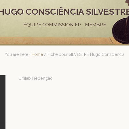
HUGO CONSCIÊNCIA SILVESTR
ÉQUIPE COMMISSION EP - MEMBRE
You are here :
Home
/
Fiche pour SILVESTRE Hugo Consciência
Unilab Redençao