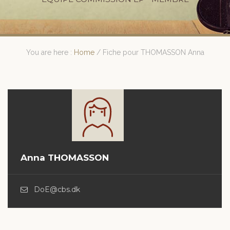
You are here :
Home
/
Fiche pour THOMASSON Anna
Anna THOMASSON
DoE@cbs.dk