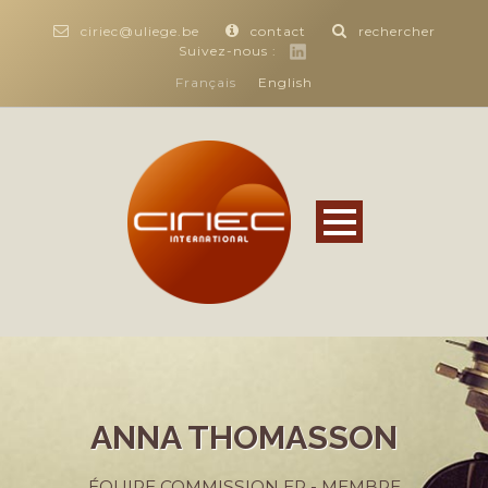
ciriec@uliege.be
contact
rechercher
Suivez-nous :
Français
English
ANNA THOMASSON
ÉQUIPE COMMISSION EP - MEMBRE