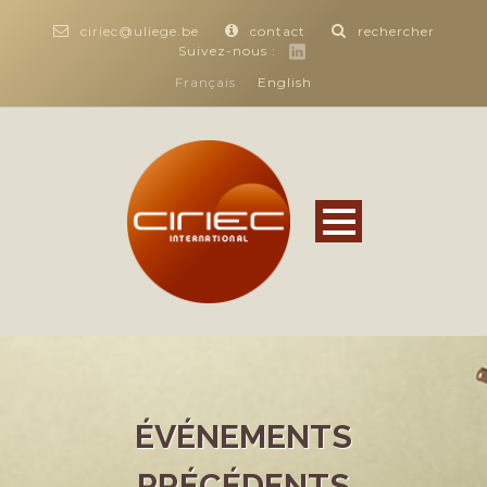
ciriec@uliege.be
contact
rechercher
Suivez-nous :
Français
English
ÉVÉNEMENTS
PRÉCÉDENTS