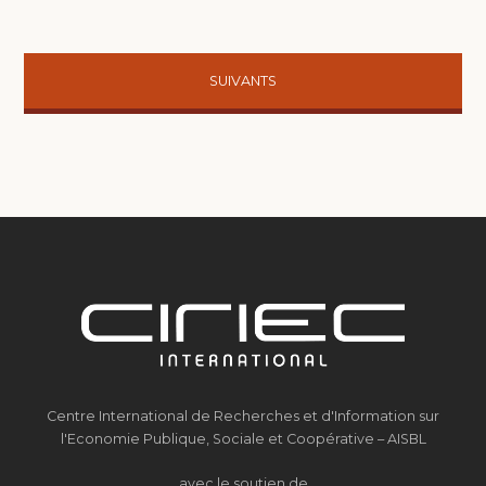
Argentine
SUIVANTS
réseau
List
Navigation
Centre International de Recherches et d'Information sur
l'Economie Publique, Sociale et Coopérative – AISBL
avec le soutien de